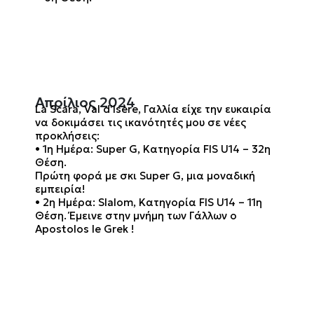
Απρίλιος 2024
La Scara, Val d’Isère, Γαλλία είχε την ευκαιρία
να δοκιμάσει τις ικανότητές μου σε νέες
προκλήσεις:
• 1η Ημέρα: Super G, Κατηγορία FIS U14 – 32η
Θέση.
Πρώτη φορά με σκι Super G, μια μοναδική
εμπειρία!
• 2η Ημέρα: Slalom, Κατηγορία FIS U14 – 11η
Θέση. Έμεινε στην μνήμη των Γάλλων ο
Apostolos le Grek !